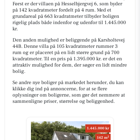
Først er der villaen på Hesselbjergvej 6, som byder
på 142 kvadratmeter fordelt på 4 rum. Med et
grundareal på 663 kvadratmeter tilbyder boligen
rigelig plads både indenfor og udenfor til 1.445.000
kr.
Den anden mulighed er beliggende på Karsholtevej
44B. Denne villa på 105 kvadratmeter rummer 3
rum og er placeret på en lidt større grund på 700
kvadratmeter. Til en pris på 1.395.000 kr. er det en
attraktiv mulighed for dem, der søger en lidt mindre
bolig.
Se andre nye boliger på markedet herunder, du kan
klikke dig ind på annoncerne, for at se flere
oplysninger om boligerne, som gør det nemmere at
sammenligne priser, størrelse og beliggenhed.
1.445.000 kr
2
142 m