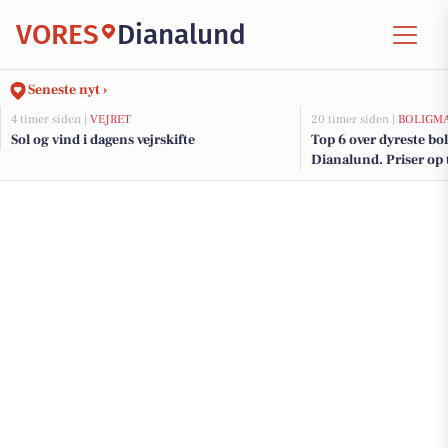
VORES
Dianalund
Seneste nyt ›
4 timer siden |
VEJRET
20 timer siden |
BOLIGM
Sol og vind i dagens vejrskifte
Top 6 over dyreste boli
Dianalund. Priser op 