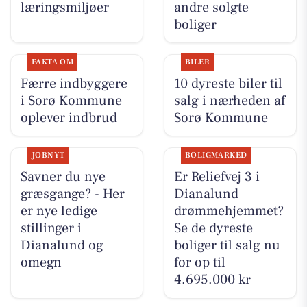
læringsmiljøer
andre solgte
boliger
FAKTA OM
BILER
Færre indbyggere
10 dyreste biler til
i Sorø Kommune
salg i nærheden af
oplever indbrud
Sorø Kommune
JOBNYT
BOLIGMARKED
Savner du nye
Er Reliefvej 3 i
græsgange? - Her
Dianalund
er nye ledige
drømmehjemmet?
stillinger i
Se de dyreste
Dianalund og
boliger til salg nu
omegn
for op til
4.695.000 kr