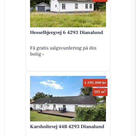
Hesselbjergvej 6 4293 Dianalund
Få gratis salgsvurdering på din
bolig ›
1.395.000 kr
2
105 m
Karsholtevej 44B 4293 Dianalund