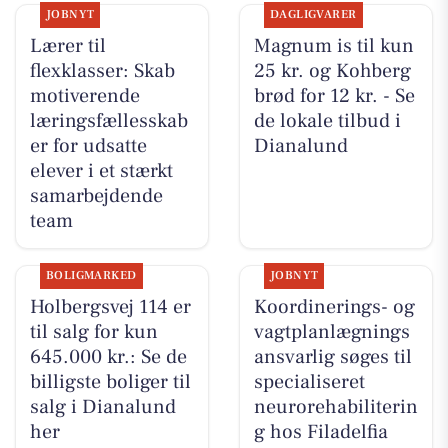
JOBNYT
DAGLIGVARER
Lærer til
Magnum is til kun
flexklasser: Skab
25 kr. og Kohberg
motiverende
brød for 12 kr. - Se
læringsfællesskab
de lokale tilbud i
er for udsatte
Dianalund
elever i et stærkt
samarbejdende
team
BOLIGMARKED
JOBNYT
Holbergsvej 114 er
Koordinerings- og
til salg for kun
vagtplanlægnings
645.000 kr.: Se de
ansvarlig søges til
billigste boliger til
specialiseret
salg i Dianalund
neurorehabiliterin
her
g hos Filadelfia