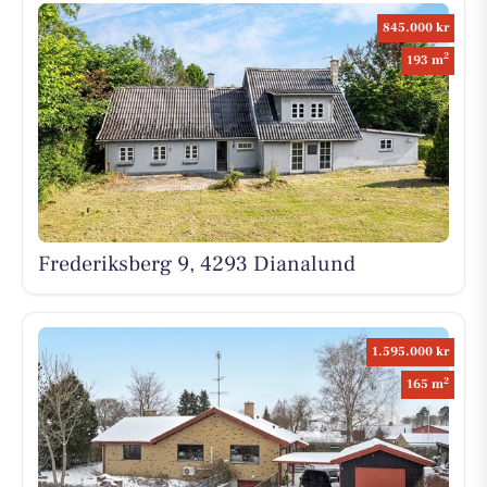
845.000 kr
2
193 m
Frederiksberg 9, 4293 Dianalund
1.595.000 kr
2
165 m