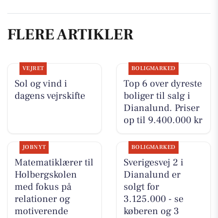
FLERE ARTIKLER
VEJRET
BOLIGMARKED
Sol og vind i
Top 6 over dyreste
dagens vejrskifte
boliger til salg i
Dianalund. Priser
op til 9.400.000 kr
JOBNYT
BOLIGMARKED
Matematiklærer til
Sverigesvej 2 i
Holbergskolen
Dianalund er
med fokus på
solgt for
relationer og
3.125.000 - se
motiverende
køberen og 3