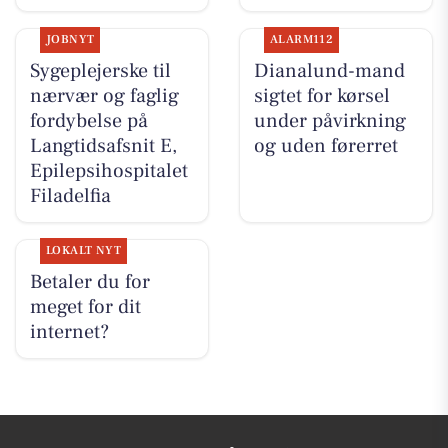
JOBNYT
ALARM112
Sygeplejerske til
Dianalund-mand
nærvær og faglig
sigtet for kørsel
fordybelse på
under påvirkning
Langtidsafsnit E,
og uden førerret
Epilepsihospitalet
Filadelfia
LOKALT NYT
Betaler du for
meget for dit
internet?