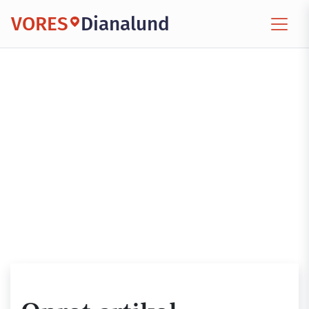
VORES
Dianalund