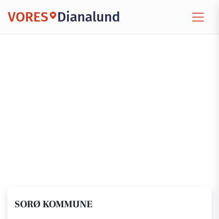
VORES
Dianalund
SORØ KOMMUNE