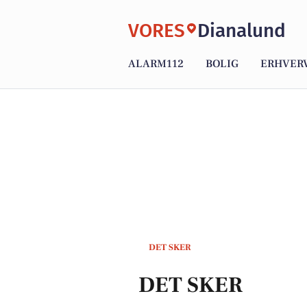
VORES
Dianalund
ALARM112
BOLIG
ERHVER
DET SKER
DET SKER