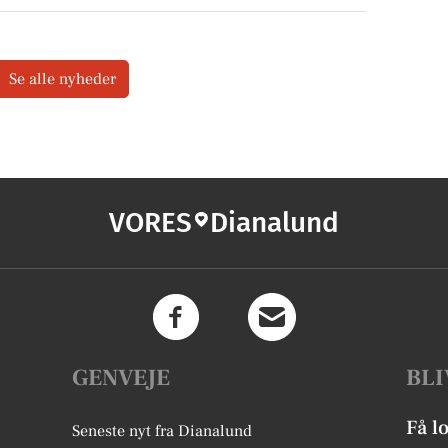
Se alle nyheder
VORES
Dianalund
GENVEJE
BLI
Få l
Seneste nyt fra Dianalund