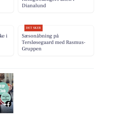
Dianalund
DET SKER
ke i
Sæsonåbning på
Tersløsegaard med Rasmus-
Gruppen