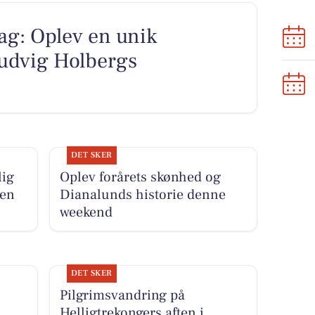
g: Oplev en unik
udvig Holbergs
DET SKER
lig
Oplev forårets skønhed og
den
Dianalunds historie denne
weekend
DET SKER
Pilgrimsvandring på
Helligtrekongers aften i