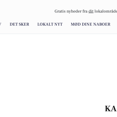
Gratis nyheder fra
dit
lokalområde
V
DET SKER
LOKALT NYT
MØD DINE NABOER
KA