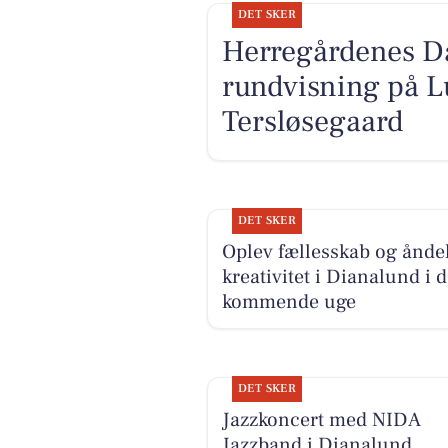
DET SKER
Herregårdenes Da
rundvisning på L
Tersløsegaard
DET SKER
Oplev fællesskab og ånde
kreativitet i Dianalund i 
kommende uge
DET SKER
Jazzkoncert med NIDA
Jazzband i Dianalund