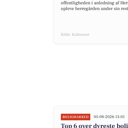
offentligheden i anledning af He
opleve herregården under sin res
Kilde: Kultunaut
05-08-2026 13:01
BOLIGMARKED
Top 6 over dyreste bolig