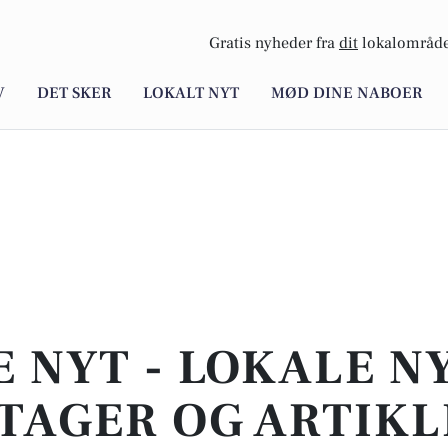
Gratis nyheder fra
dit
lokalområde
V
DET SKER
LOKALT NYT
MØD DINE NABOER
E NYT - LOKALE N
TAGER OG ARTIKL