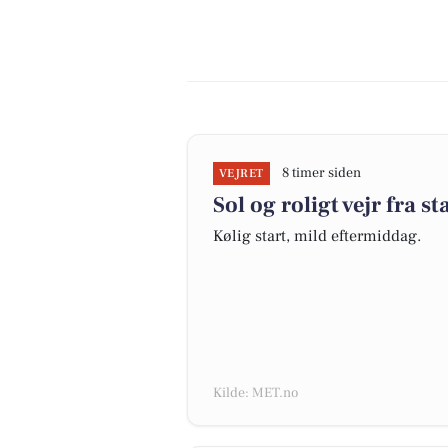
8 timer siden
VEJRET
Sol og roligt vejr fra sta
Kølig start, mild eftermiddag.
Kilde: MET.no