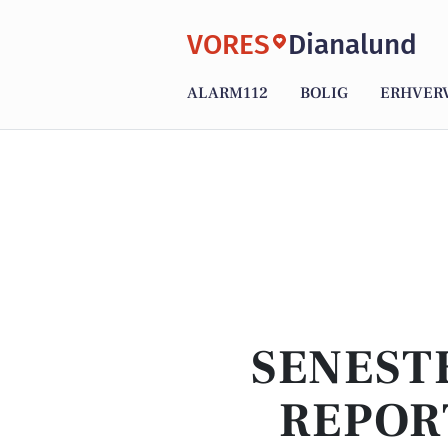
VORES
Dianalund
ALARM112
BOLIG
ERHVER
SENEST
REPOR