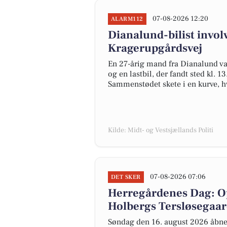
07-08-2026 12:20
ALARM112
Dianalund-bilist invo
Kragerupgårdsvej
En 27-årig mand fra Dianalund va
og en lastbil, der fandt sted kl.
Sammenstødet skete i en kurve, hv
Kilde: Midt- og Vestsjællands Politi
07-08-2026 07:06
DET SKER
Herregårdenes Dag: Op
Holbergs Tersløsegaa
Søndag den 16. august 2026 åbne