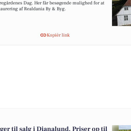
rregårdenes Dag. Her får besøgende mulighed for at
taurering af Realdania By & Byg.
Kopiér link
er til salg i Dianalund. Priser op til