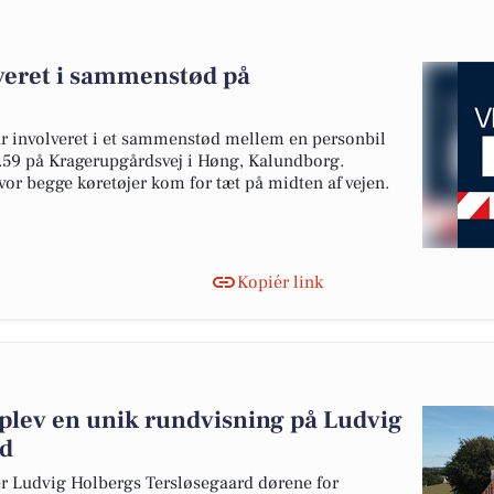
lveret i sammenstød på
r involveret i et sammenstød mellem en personbil
 13.59 på Kragerupgårdsvej i Høng, Kalundborg.
or begge køretøjer kom for tæt på midten af vejen.
Kopiér link
lev en unik rundvisning på Ludvig
rd
r Ludvig Holbergs Tersløsegaard dørene for