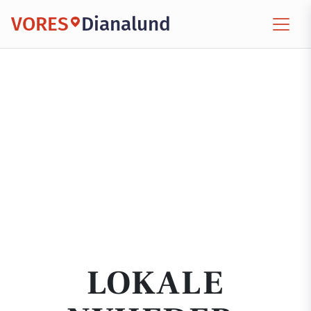
VORES
Dianalund
LOKALE