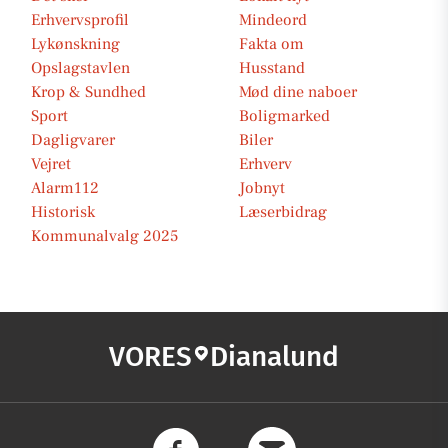
Erhvervsprofil
Mindeord
Lykønskning
Fakta om
Opslagstavlen
Husstand
Krop & Sundhed
Mød dine naboer
Sport
Boligmarked
Dagligvarer
Biler
Vejret
Erhverv
Alarm112
Jobnyt
Historisk
Læserbidrag
Kommunalvalg 2025
VORES
Dianalund