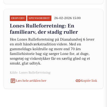
26-02-2026 15:00
ERHVERV
SPONSORERET
Lones Rulleforretning: En
familiearv, der stadig ruller
Hos Lones Rulleforretning på Dianalundvej 6 lever
en stolt håndværkstradition videre. Med en
gammeldags koldrulle og mere end 70 års
familiehistorie bag sig sørger Lone for, at duge,
sengetøj og viskestykker får en særlig glød og et
smukt, glat udtryk.
Kilde: Lones Rulleforretning
Læs hele artiklen her
Kopiér link