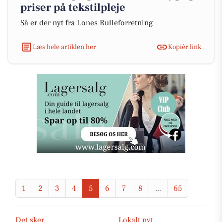
priser på tekstilpleje
Så er der nyt fra Lones Rulleforretning
Læs hele artiklen her
Kopiér link
1
2
3
4
5
6
7
8
...
65
Det sker
Lokalt nyt