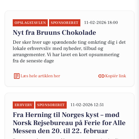
11-02-2026 18:00
OPSLAGSTAVLEN
SPONSORERET
Nyt fra Bruuns Chokolade
Der sker hver uge spændende ting omkring dig i det
lokale erhvervsliv med nyheder, tilbud og
arrangementer. Vi har lavet en kort opsummering
fra de seneste dage
Læs hele artiklen her
Kopiér link
11-02-2026 12:51
ERHVERV
SPONSORERET
Fra Herning til Norges kyst – mød
Norsk Rejsebureau på Ferie for Alle
Messen den 20. til 22. februar