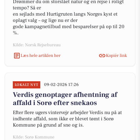
Drømmer du om storslået natur og en rejse i roligt
tempo? Så er
en sejlads med Hurtigruten langs Norges kyst et
oplagt valg – og lige nu er der
gode kampagnetilbud med besparelser på op til 20
%.
Kilde: Norsk Rejsebureau
Læs hele artiklen her
Kopiér link
09-02-2026 17:26
LOKALT NYT
Verdis genoptager afhentning af
affald i Sorø efter snekaos
Efter flere ugers vintervejr arbejder Verdis nu på at
indhente affald, som ikke er blevet tømt i Sorø
Kommune på grund af sne og is.
Kilde: Sorø Kommune