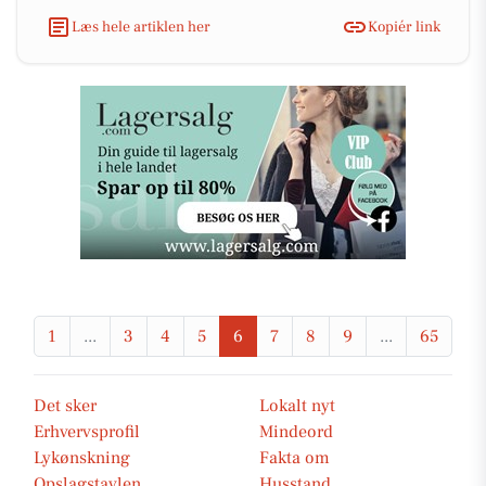
Læs hele artiklen her
Kopiér link
1
...
3
4
5
6
7
8
9
...
65
Det sker
Lokalt nyt
Erhvervsprofil
Mindeord
Lykønskning
Fakta om
Opslagstavlen
Husstand