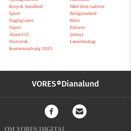
Krop & Sundhed
Mød dine naboer
Sport
Boligmarked
Dagligvarer
Biler
Vejret
Erhverv
Alarm112
Jobnyt
Historisk
Læserbidrag
Kommunalvalg 2025
VORES
Dianalund
OM VORES DIGITAL