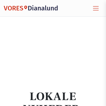
VORES
Dianalund
LOKALE