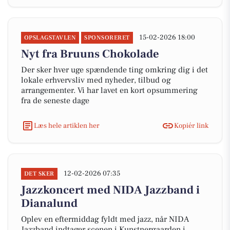
15-02-2026 18:00
OPSLAGSTAVLEN
SPONSORERET
Nyt fra Bruuns Chokolade
Der sker hver uge spændende ting omkring dig i det
lokale erhvervsliv med nyheder, tilbud og
arrangementer. Vi har lavet en kort opsummering
fra de seneste dage
Læs hele artiklen her
Kopiér link
12-02-2026 07:35
DET SKER
Jazzkoncert med NIDA Jazzband i
Dianalund
Oplev en eftermiddag fyldt med jazz, når NIDA
Jazzband indtager scenen i Kunstnergaarden i