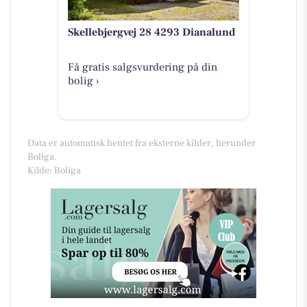
Skellebjergvej 28 4293 Dianalund
Få gratis salgsvurdering på din
bolig ›
Data er automatisk hentet fra eksterne kilder, herunder
Boliga.
Kilde: Boliga