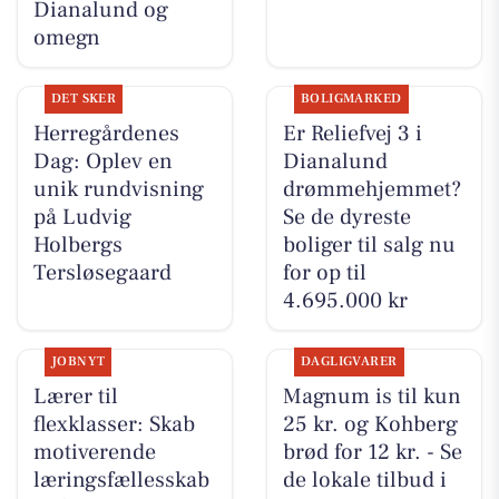
Dianalund og
omegn
DET SKER
BOLIGMARKED
Herregårdenes
Er Reliefvej 3 i
Dag: Oplev en
Dianalund
unik rundvisning
drømmehjemmet?
på Ludvig
Se de dyreste
Holbergs
boliger til salg nu
Tersløsegaard
for op til
4.695.000 kr
JOBNYT
DAGLIGVARER
Lærer til
Magnum is til kun
flexklasser: Skab
25 kr. og Kohberg
motiverende
brød for 12 kr. - Se
læringsfællesskab
de lokale tilbud i