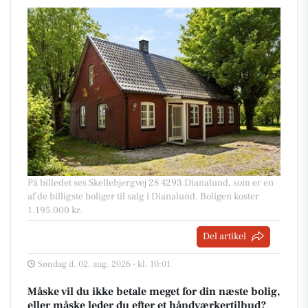
På billedet ses Skellebjergvej 28 4293 Dianalund, som er en
af de billigste boliger til salg i Dianalund. Boligen koster
1.195.000 kr.
Del artikel
Søndag d. 02. aug. 2026 - kl. 10:01
Måske vil du ikke betale meget for din næste bolig,
eller måske leder du efter et håndværkertilbud?