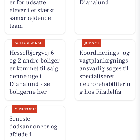
er for udsatte
Dianalund
elever i et stærkt
samarbejdende
team
BOLIGMARKED
JOBNYT
Hesselbjergvej 6
Koordinerings- og
og 2 andre boliger
vagtplanlægnings
er kommet til salg
ansvarlig søges til
denne uge i
specialiseret
Dianalund - se
neurorehabiliterin
boligerne her.
g hos Filadelfia
MINDEORD
Seneste
dødsannoncer og
afdøde i