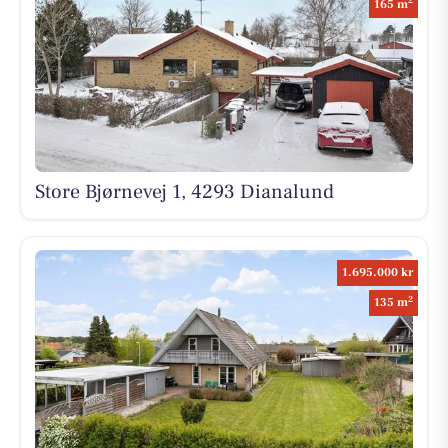
2
165 m
Store Bjørnevej 1, 4293 Dianalund
1.695.000 kr
2
135 m