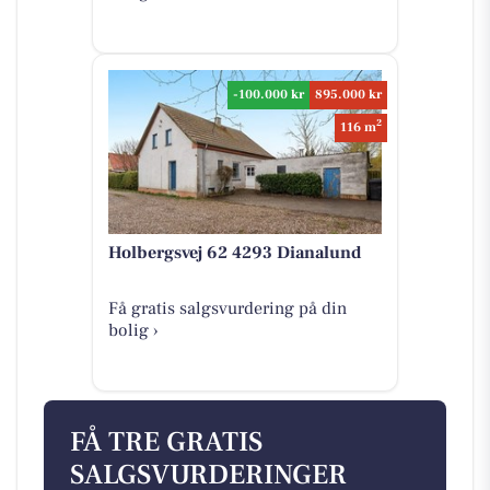
-100.000 kr
895.000 kr
2
116 m
Holbergsvej 62 4293 Dianalund
Få gratis salgsvurdering på din
bolig ›
FÅ TRE GRATIS
SALGSVURDERINGER