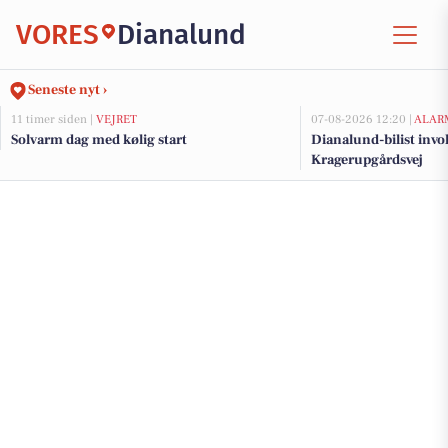
VORES
Dianalund
Seneste nyt ›
11 timer siden |
VEJRET
07-08-2026 12:20 |
ALAR
Solvarm dag med kølig start
Dianalund-bilist invo
Kragerupgårdsvej