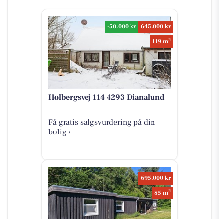
-50.000 kr
645.000 kr
2
119 m
Holbergsvej 114 4293 Dianalund
Få gratis salgsvurdering på din
bolig ›
695.000 kr
2
85 m