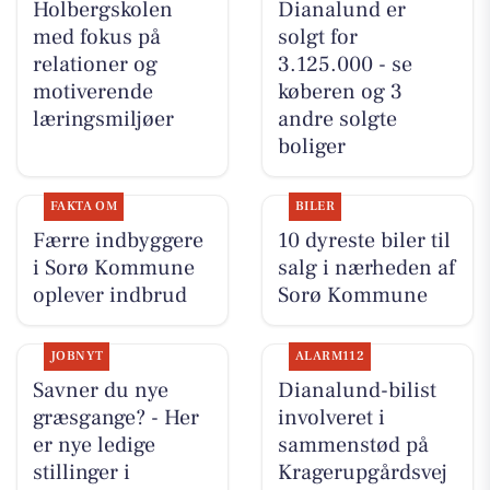
Holbergskolen
Dianalund er
med fokus på
solgt for
relationer og
3.125.000 - se
motiverende
køberen og 3
læringsmiljøer
andre solgte
boliger
FAKTA OM
BILER
Færre indbyggere
10 dyreste biler til
i Sorø Kommune
salg i nærheden af
oplever indbrud
Sorø Kommune
JOBNYT
ALARM112
Savner du nye
Dianalund-bilist
græsgange? - Her
involveret i
er nye ledige
sammenstød på
stillinger i
Kragerupgårdsvej