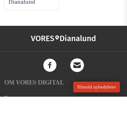
Dianalund
VORES
Dianalund
OM VORES DIGITAL
Tilmeld nyhedsbrev
Om os
For annoncører
Vilkår og Privatlivspolitik
Kontakt VORES Digital