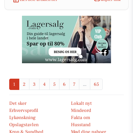
1
2
3
4
5
6
7
...
65
Det sker
Lokalt nyt
Erhvervsprofil
Mindeord
Lykønskning
Fakta om
Opslagstavlen
Husstand
Krop & Sundhed
Mød dine naboer