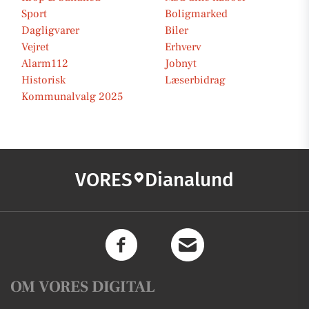
Sport
Boligmarked
Dagligvarer
Biler
Vejret
Erhverv
Alarm112
Jobnyt
Historisk
Læserbidrag
Kommunalvalg 2025
VORES
Dianalund
OM VORES DIGITAL