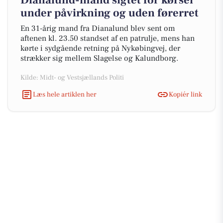
Dianalund-mand sigtet for kørsel
under påvirkning og uden førerret
En 31-årig mand fra Dianalund blev sent om
aftenen kl. 23.50 standset af en patrulje, mens han
kørte i sydgående retning på Nykøbingvej, der
strækker sig mellem Slagelse og Kalundborg.
Kilde: Midt- og Vestsjællands Politi
Læs hele artiklen her
Kopiér link