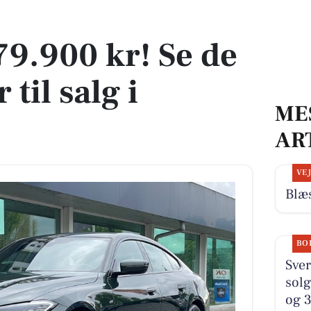
er til salg i Dianalund
379.900 kr! Se de
 til salg i
ME
AR
VE
Blæs
BO
Sver
solg
og 3