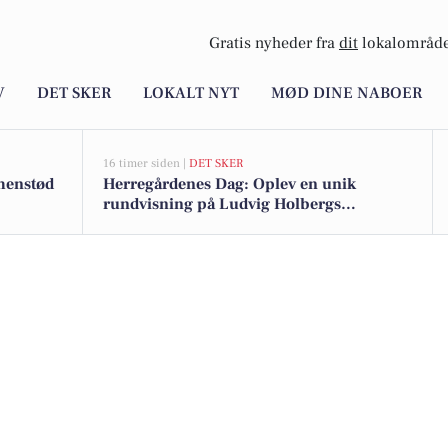
Gratis nyheder fra
dit
lokalområde
V
DET SKER
LOKALT NYT
MØD DINE NABOER
16 timer siden |
DET SKER
mmenstød
Herregårdenes Dag: Oplev en unik
rundvisning på Ludvig Holbergs
Tersløsegaard