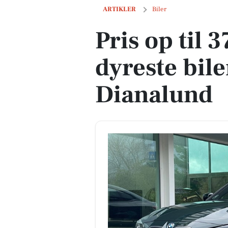
Pris op til 379.900 kr! Se de dyreste bil
ARTIKLER
Biler
Pris op til 
dyreste biler
Dianalund