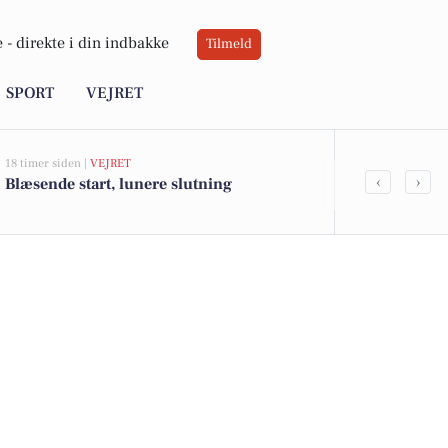
 -
direkte i din indbakke
Tilmeld
SPORT
VEJRET
18 timer siden |
VEJRET
05-08-2026 13:01
‹
›
Blæsende start, lunere slutning
Top 6 over dy
Dianalund. P