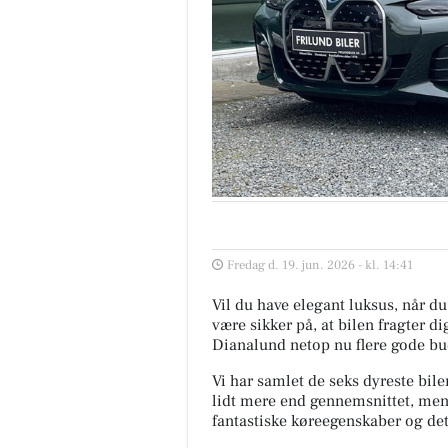
Fredag d. 19. jun. 2026 - kl. 14:41
Vil du have elegant luksus, når du 
være sikker på, at bilen fragter di
Dianalund netop nu flere gode bud
Vi har samlet de seks dyreste bile
lidt mere end gennemsnittet, men
fantastiske køreegenskaber og det