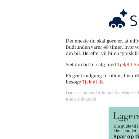
Det eneste du skal gøre er, at ud
Budrunden varer 48 timer, hvor vor
din bil. Herefter vil bilen typisk b
Sæt din bil til salg med
TjekBil S
Få gratis adgang til bilens histo
besøge
Tjekbil.dk
Data er automatisk hentet fra eksterne 
Kilde: Bilhandel