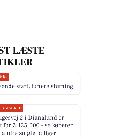
ST LÆSTE
TIKLER
JRET
ende start, lunere slutning
LIGMARKED
igesvej 2 i Dianalund er
t for 3.125.000 - se køberen
 andre solgte boliger