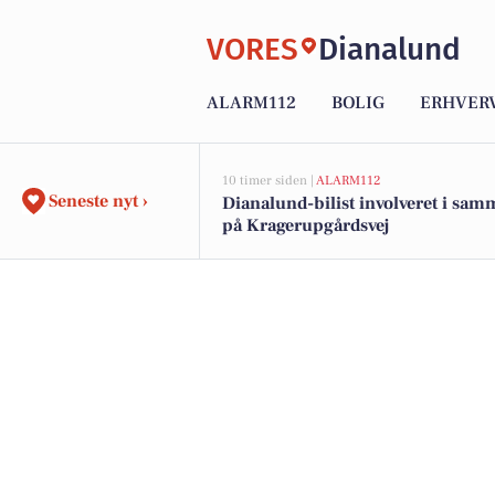
VORES
Dianalund
ALARM112
BOLIG
ERHVER
10 timer siden |
ALARM112
Seneste nyt ›
Dianalund-bilist involveret i sa
på Kragerupgårdsvej