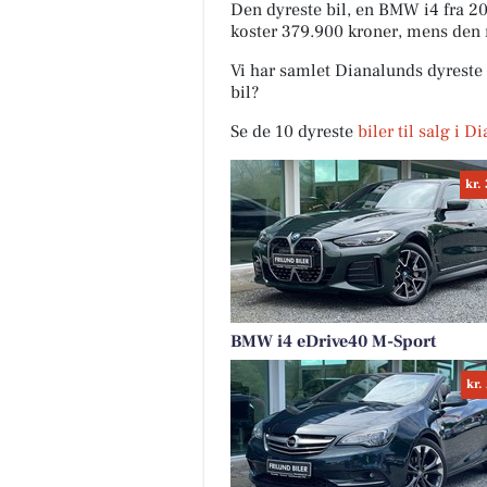
Den dyreste bil, en BMW i4 fra 2
koster 379.900 kroner, mens den 
Vi har samlet Dianalunds dyreste 
bil?
Se de 10 dyreste
biler til salg i 
kr.
BMW i4 eDrive40 M-Sport
kr.