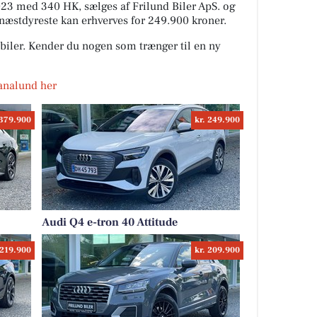
023 med 340 HK, sælges af Frilund Biler ApS. og
næstdyreste kan erhverves for 249.900 kroner.
biler. Kender du nogen som trænger til en ny
Dianalund her
 379.900
kr. 249.900
Audi Q4 e-tron 40 Attitude
 219.900
kr. 209.900