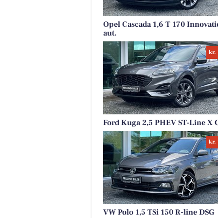
Opel Cascada 1,6 T 170 Innovat
aut.
kr.
Ford Kuga 2,5 PHEV ST-Line X
kr.
VW Polo 1,5 TSi 150 R-line DSG