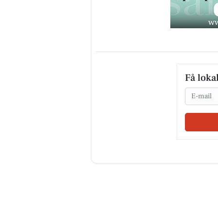
Få loka
Email