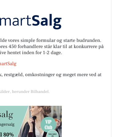
fylde vores simple formular og starte budrunden.
es 450 forhandlere står klar til at konkurrere på
live hentet inden for 1-2 dage.
martSalg
rik, restgæld, omkostninger og meget mere ved at
kilder, herunder Bilhandel.