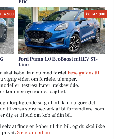
EDC
 154.900
kr. 142.900
SG
Ford Puma 1,0 EcoBoost mHEV ST-
Line
 du skal købe, kan du med fordel
læse guides til
du vigtig viden om fordele, ulemper,
ilmodeller, testresultater, rækkevidde,
Der kommer nye guides dagligt.
 og uforpligtende salg af bil, kan du gøre det
ud til vores store netværk af bilforhandlere, som
er dig et tilbud om køb af din bil.
elv at finde en køber til din bil, og du skal ikke
 privat.
Sælg din bil nu