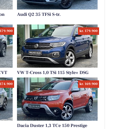
ion
Audi Q2 35 TFSi S-tr.
 179.900
kr. 179.900
 CVT
VW T-Cross 1,0 TSi 115 Style+ DSG
 174.900
kr. 169.900
Dacia Duster 1,3 TCe 150 Prestige