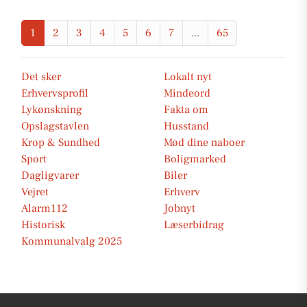
1
2
3
4
5
6
7
...
65
Det sker
Lokalt nyt
Erhvervsprofil
Mindeord
Lykønskning
Fakta om
Opslagstavlen
Husstand
Krop & Sundhed
Mød dine naboer
Sport
Boligmarked
Dagligvarer
Biler
Vejret
Erhverv
Alarm112
Jobnyt
Historisk
Læserbidrag
Kommunalvalg 2025