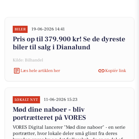
19-06-2026 14:41
BILER
Pris op til 379.900 kr! Se de dyreste
biler til salg i Dianalund
Kilde: Bilhandel
Læs hele artiklen her
Kopiér link
11-06-2026 15:23
LOKALT NYT
Mød dine naboer - bliv
portrætteret på VORES
VORES Digital lancerer "Mød dine naboer" - en serie
portrætter, hvor lokale deler små glimt fra deres