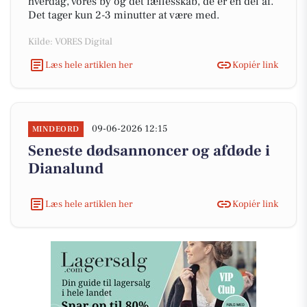
hverdag, vores by og det fællesskab, de er en del af.
Det tager kun 2-3 minutter at være med.
Kilde: VORES Digital
Læs hele artiklen her
Kopiér link
09-06-2026 12:15
MINDEORD
Seneste dødsannoncer og afdøde i
Dianalund
Læs hele artiklen her
Kopiér link