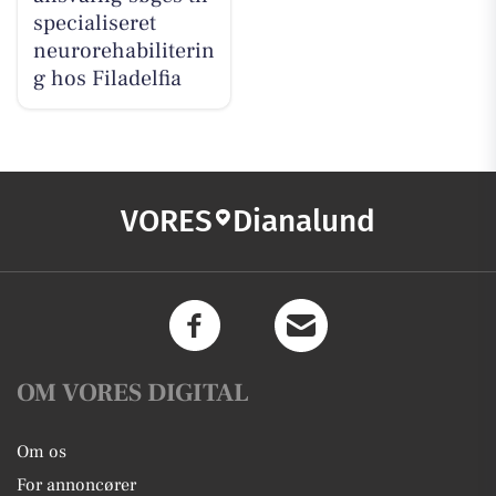
specialiseret
neurorehabiliterin
g hos Filadelfia
VORES
Dianalund
OM VORES DIGITAL
Om os
For annoncører