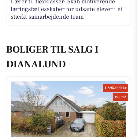
Lærer til flexklasser: Skab motiverende
læringsfællesskaber for udsatte elever i et
stærkt samarbejdende team
BOLIGER TIL SALG I
DIANALUND
1.895.000 kr
2
195 m