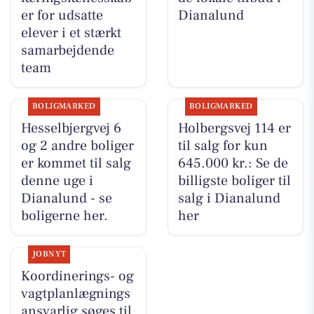
er for udsatte
Dianalund
elever i et stærkt
samarbejdende
team
BOLIGMARKED
BOLIGMARKED
Hesselbjergvej 6
Holbergsvej 114 er
og 2 andre boliger
til salg for kun
er kommet til salg
645.000 kr.: Se de
denne uge i
billigste boliger til
Dianalund - se
salg i Dianalund
boligerne her.
her
JOBNYT
Koordinerings- og
vagtplanlægnings
ansvarlig søges til