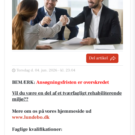
Del artikel
Torsdag d. 04. jun. 2026 - kl. 23:04
BEMÆRK:
Ansøgningsfristen er overskredet
Vil du være en del af et tværfagligt rehabiliterende
miljø??
Mere om os på vores hjemmeside ud
www.lundebo.dk
Faglige kvalifikationer: