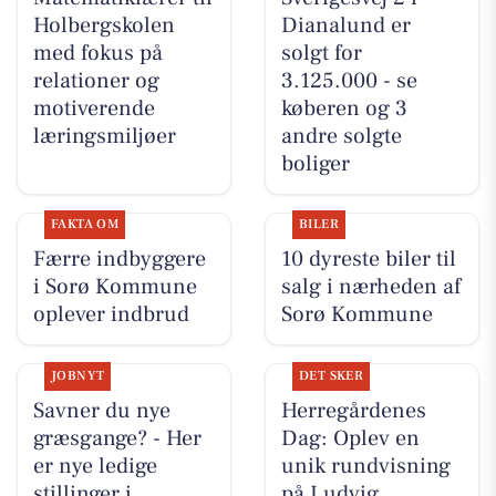
Holbergskolen
Dianalund er
med fokus på
solgt for
relationer og
3.125.000 - se
motiverende
køberen og 3
læringsmiljøer
andre solgte
boliger
FAKTA OM
BILER
Færre indbyggere
10 dyreste biler til
i Sorø Kommune
salg i nærheden af
oplever indbrud
Sorø Kommune
JOBNYT
DET SKER
Savner du nye
Herregårdenes
græsgange? - Her
Dag: Oplev en
er nye ledige
unik rundvisning
stillinger i
på Ludvig