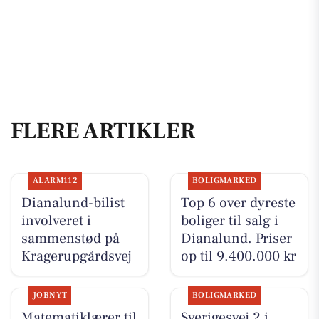
FLERE ARTIKLER
ALARM112
BOLIGMARKED
Dianalund-bilist
Top 6 over dyreste
involveret i
boliger til salg i
sammenstød på
Dianalund. Priser
Kragerupgårdsvej
op til 9.400.000 kr
JOBNYT
BOLIGMARKED
Matematiklærer til
Sverigesvej 2 i