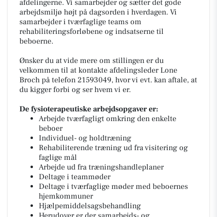
afdelingerne. Vi samarbejder og sætter det gode
arbejdsmiljø højt på dagsorden i hverdagen. Vi
samarbejder i tværfaglige teams om
rehabiliteringsforløbene og indsatserne til
beboerne.
Ønsker du at vide mere om stillingen er du
velkommen til at kontakte afdelingsleder Lone
Broch på telefon 21593049, hvor vi evt. kan aftale, at
du kigger forbi og ser hvem vi er.
De fysioterapeutiske arbejdsopgaver er:
Arbejde tværfagligt omkring den enkelte
beboer
Individuel- og holdtræning
Rehabiliterende træning ud fra visitering og
faglige mål
Arbejde ud fra træningshandleplaner
Deltage i teammøder
Deltage i tværfaglige møder med beboernes
hjemkommuner
Hjælpemiddelsagsbehandling
Herudover er der samarbejds- og