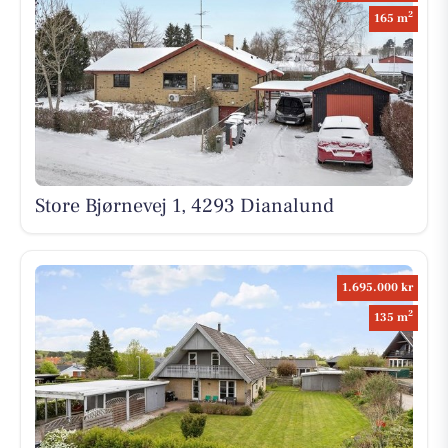
2
165 m
Store Bjørnevej 1, 4293 Dianalund
1.695.000 kr
2
135 m