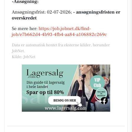
-Ansøgning:
Ansøgningsfrist: 02-07-2026;
- ansøgningsfristen er
overskredet
Se mere her:
https://job.jobnet.dk/find-
job/e7b662d4-4b93-4fb4-aa84-a106882c269c
Data er automatisk hentet fra eksterne kilder, herunder
JobNet.
Kilde: JobNet