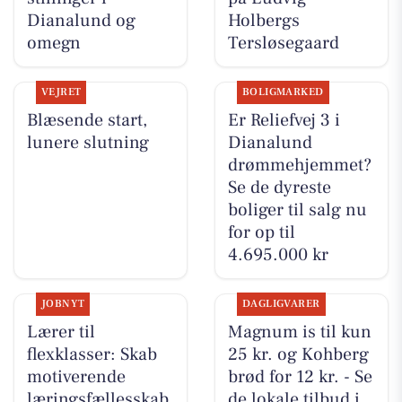
Dianalund og
Holbergs
omegn
Tersløsegaard
VEJRET
BOLIGMARKED
Blæsende start,
Er Reliefvej 3 i
lunere slutning
Dianalund
drømmehjemmet?
Se de dyreste
boliger til salg nu
for op til
4.695.000 kr
JOBNYT
DAGLIGVARER
Lærer til
Magnum is til kun
flexklasser: Skab
25 kr. og Kohberg
motiverende
brød for 12 kr. - Se
læringsfællesskab
de lokale tilbud i