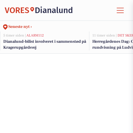
VORES
Dianalund
Seneste nyt ›
5 timer siden |
ALARM112
11 timer siden |
DET SKE
Dianalund-bilist involveret i sammenstød på
Herregårdenes Dag: O
Kragerupgårdsvej
rundvisning på Ludvi
Tersløsegaard