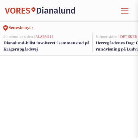
VORES
Dianalund
Seneste nyt ›
30 minutter siden |
ALARM112
5 timer siden |
DET SKER
Dianalund-bilist involveret i sammenstød på
Herregårdenes Dag: O
Kragerupgårdsvej
rundvisning på Ludvi
Tersløsegaard