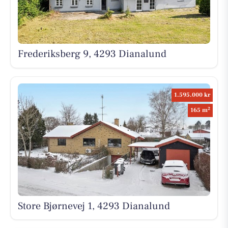
Frederiksberg 9, 4293 Dianalund
1.595.000 kr
2
165 m
Store Bjørnevej 1, 4293 Dianalund