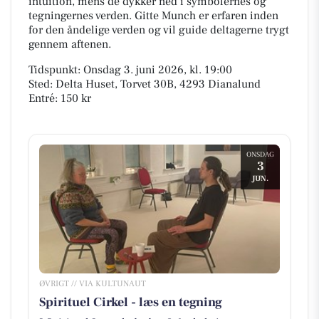
intuition, mens de dykker ned i symbolernes og
tegningernes verden. Gitte Munch er erfaren inden
for den åndelige verden og vil guide deltagerne trygt
gennem aftenen.
Tidspunkt: Onsdag 3. juni 2026, kl. 19:00
Sted: Delta Huset, Torvet 30B, 4293 Dianalund
Entré: 150 kr
ONSDAG
3
JUN.
ØVRIGT // VIA KULTUNAUT
Spirituel Cirkel - læs en tegning