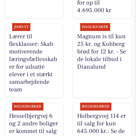
for op til
4.695.000 kr
JOBNYT
DAGLIGVARER
Lærer til
Magnum is til kun
flexklasser: Skab
25 kr. og Kohberg
motiverende
brød for 12 kr. - Se
læringsfællesskab
de lokale tilbud i
er for udsatte
Dianalund
elever i et stærkt
samarbejdende
team
BOLIGMARKED
BOLIGMARKED
Hesselbjergvej 6
Holbergsvej 114 er
og 2 andre boliger
til salg for kun
er kommet til salg
645.000 kr.: Se de