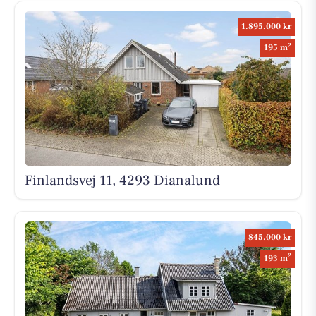
1.895.000 kr
2
195 m
Finlandsvej 11, 4293 Dianalund
845.000 kr
2
193 m