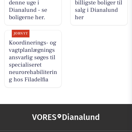
denne uge i
billigste boliger til
Dianalund - se
salg i Dianalund
boligerne her.
her
JOBNYT
Koordinerings- og
vagtplanlægnings
ansvarlig søges til
specialiseret
neurorehabiliterin
g hos Filadelfia
VORES
Dianalund