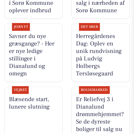
i Sorø Kommune
salg i nærheden af
oplever indbrud
Sorø Kommune
JOBNYT
DET SKER
Savner du nye
Herregårdenes
græsgange? - Her
Dag: Oplev en
er nye ledige
unik rundvisning
stillinger i
på Ludvig
Dianalund og
Holbergs
omegn
Tersløsegaard
VEJRET
BOLIGMARKED
Blæsende start,
Er Reliefvej 3 i
lunere slutning
Dianalund
drømmehjemmet?
Se de dyreste
boliger til salg nu