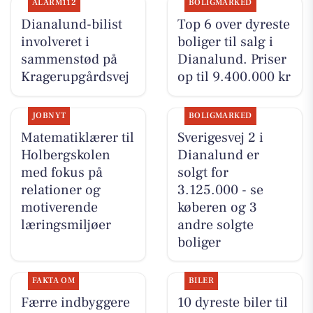
ALARM112
BOLIGMARKED
Dianalund-bilist
Top 6 over dyreste
involveret i
boliger til salg i
sammenstød på
Dianalund. Priser
Kragerupgårdsvej
op til 9.400.000 kr
JOBNYT
BOLIGMARKED
Matematiklærer til
Sverigesvej 2 i
Holbergskolen
Dianalund er
med fokus på
solgt for
relationer og
3.125.000 - se
motiverende
køberen og 3
læringsmiljøer
andre solgte
boliger
FAKTA OM
BILER
Færre indbyggere
10 dyreste biler til