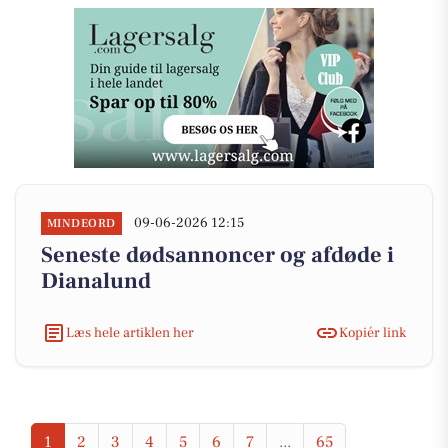
09-06-2026 12:15
MINDEORD
Seneste dødsannoncer og afdøde i
Dianalund
Læs hele artiklen her
Kopiér link
1
2
3
4
5
6
7
...
65