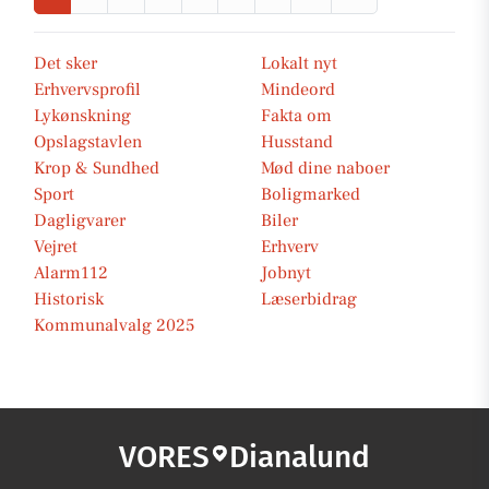
Det sker
Lokalt nyt
Erhvervsprofil
Mindeord
Lykønskning
Fakta om
Opslagstavlen
Husstand
Krop & Sundhed
Mød dine naboer
Sport
Boligmarked
Dagligvarer
Biler
Vejret
Erhverv
Alarm112
Jobnyt
Historisk
Læserbidrag
Kommunalvalg 2025
VORES
Dianalund