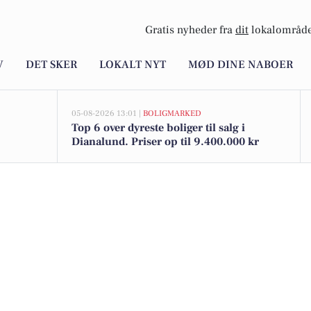
Gratis nyheder fra
dit
lokalområde
V
DET SKER
LOKALT NYT
MØD DINE NABOER
05-08-2026 13:01 |
BOLIGMARKED
Top 6 over dyreste boliger til salg i
Dianalund. Priser op til 9.400.000 kr