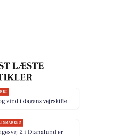
ST LÆSTE
TIKLER
JRET
og vind i dagens vejrskifte
LIGMARKED
igesvej 2 i Dianalund er