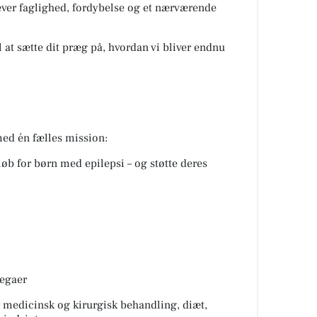
æver faglighed, fordybelse og et nærværende
il at sætte dit præg på, hvordan vi bliver endnu
med én fælles mission:
løb for børn med epilepsi – og støtte deres
legaer
 medicinsk og kirurgisk behandling, diæt,