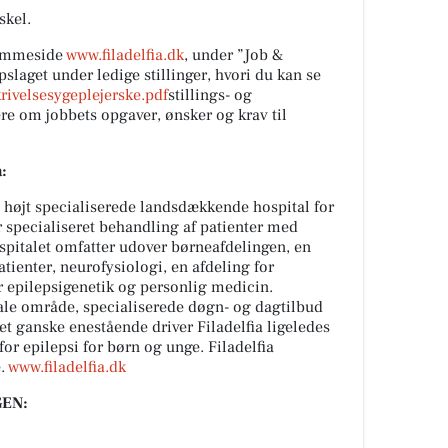
skel.
hjemmeside
www.filadelfia.dk
, under ”Job &
pslaget under ledige stillinger, hvori du kan se
rivelsesygeplejerske.pdf
stillings- og
re om jobbets opgaver, ønsker og krav til
:
 højt specialiserede landsdækkende hospital for
r specialiseret behandling af patienter med
spitalet omfatter udover børneafdelingen, en
tienter, neurofysiologi, en afdeling for
r epilepsigenetik og personlig medicin.
ciale område, specialiserede døgn- og dagtilbud
et ganske enestående driver Filadelfia ligeledes
or epilepsi for børn og unge. Filadelfia
e.
www.filadelfia.dk
EN: