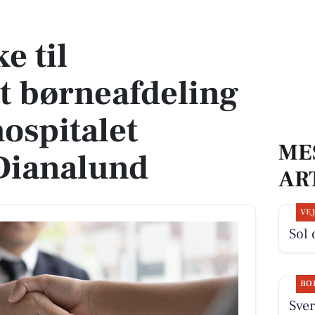
deling på epilepsihospitalet Filadelfia i Dianalund
e til
et børneafdeling
hospitalet
ME
 Dianalund
AR
VE
Sol 
BO
Sver