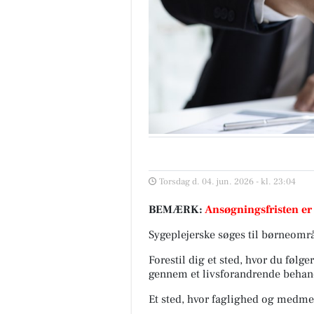
Torsdag d. 04. jun. 2026 - kl. 23:04
BEMÆRK:
Ansøgningsfristen er
Sygeplejerske søges til børneområ
Forestil dig et sted, hvor du følg
gennem et livsforandrende behan
Et sted, hvor faglighed og medme