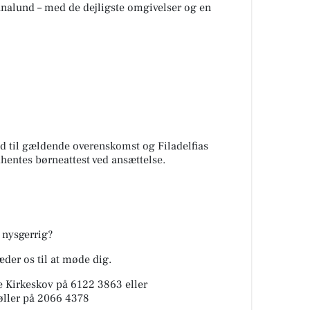
ianalund – med de dejligste omgivelser og en
ld til gældende overenskomst og Filadelfias
hentes børneattest ved ansættelse.
e nysgerrig?
læder os til at møde dig.
e Kirkeskov på 6122 3863 eller
øller på 2066 4378