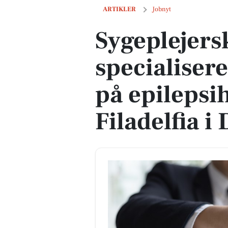
Sygeplejerske til specialiseret børneaf
ARTIKLER
Jobnyt
Sygeplejersk
specialiser
på epilepsi
Filadelfia i