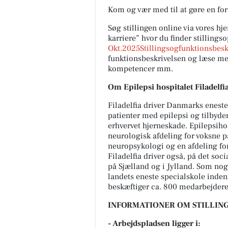
Kom og vær med til at gøre en for
Søg stillingen online via vores 
karriere” hvor du finder stillingso
Okt.2025Stillingsogfunktionsbesk
funktionsbeskrivelsen og læse me
kompetencer mm.
Om Epilepsi hospitalet Filadelfia
Filadelfia driver Danmarks eneste
patienter med epilepsi og tilbyde
erhvervet hjerneskade. Epilepsiho
neurologisk afdeling for voksne pa
neuropsykologi og en afdeling fo
Filadelfia driver også, på det so
på Sjælland og i Jylland. Som nog
landets eneste specialskole indenf
beskæftiger ca. 800 medarbejder
INFORMATIONER OM STILLING
- Arbejdspladsen ligger i: