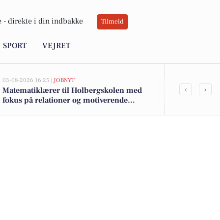
 -
direkte i din indbakke
Tilmeld
SPORT
VEJRET
03-08-2026 16:25 |
JOBNYT
03-08-2026 13:0
‹
›
Matematiklærer til Holbergskolen med
Er Reliefvej 
fokus på relationer og motiverende
drømmehjemme
læringsmiljøer
salg nu for o