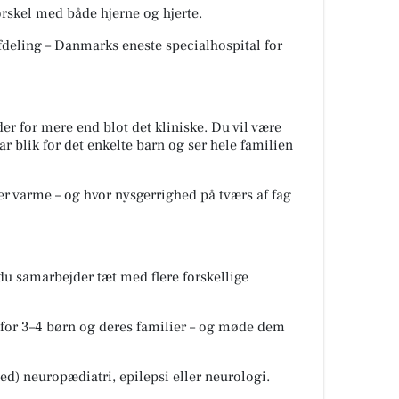
orskel med både hjerne og hjerte.
fdeling – Danmarks eneste specialhospital for
er for mere end blot det kliniske. Du vil være
r blik for det enkelte barn og ser hele familien
der varme – og hvor nysgerrighed på tværs af fag
r du samarbejder tæt med flere forskellige
n for 3–4 børn og deres familier – og møde dem
med) neuropædiatri, epilepsi eller neurologi.