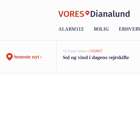
VORES
Dianalund
ALARM112
BOLIG
ERHVER
12 timer siden |
VEJRET
Seneste nyt ›
Sol og vind i dagens vejrskifte