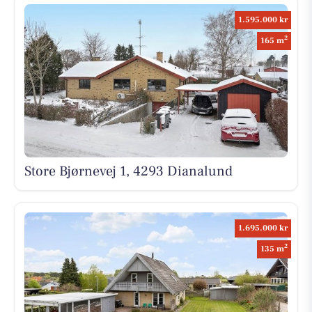
1.595.000 kr
2
165 m
Store Bjørnevej 1, 4293 Dianalund
1.695.000 kr
2
135 m