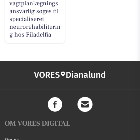
vagtplanlægnings
ansvarlig søges til
specialiseret
neurorehabiliterin
g hos Filadelfia
VORES
Dianalund
OM VORES DIGITAL