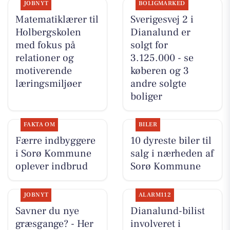
JOBNYT
BOLIGMARKED
Matematiklærer til
Sverigesvej 2 i
Holbergskolen
Dianalund er
med fokus på
solgt for
relationer og
3.125.000 - se
motiverende
køberen og 3
læringsmiljøer
andre solgte
boliger
FAKTA OM
BILER
Færre indbyggere
10 dyreste biler til
i Sorø Kommune
salg i nærheden af
oplever indbrud
Sorø Kommune
JOBNYT
ALARM112
Savner du nye
Dianalund-bilist
græsgange? - Her
involveret i