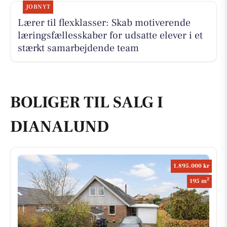
JOBNYT
Lærer til flexklasser: Skab motiverende
læringsfællesskaber for udsatte elever i et
stærkt samarbejdende team
BOLIGER TIL SALG I
DIANALUND
1.895.000 kr
2
195 m