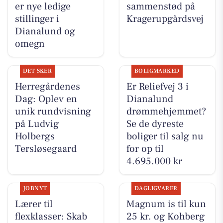
er nye ledige
sammenstød på
stillinger i
Kragerupgårdsvej
Dianalund og
omegn
DET SKER
BOLIGMARKED
Herregårdenes
Er Reliefvej 3 i
Dag: Oplev en
Dianalund
unik rundvisning
drømmehjemmet?
på Ludvig
Se de dyreste
Holbergs
boliger til salg nu
Tersløsegaard
for op til
4.695.000 kr
JOBNYT
DAGLIGVARER
Lærer til
Magnum is til kun
flexklasser: Skab
25 kr. og Kohberg