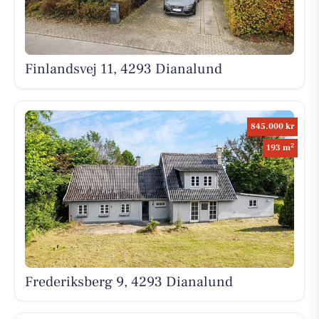
Finlandsvej 11, 4293 Dianalund
845.000 kr
2
193 m
Frederiksberg 9, 4293 Dianalund