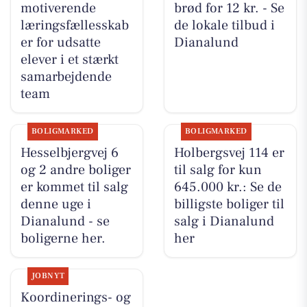
motiverende
brød for 12 kr. - Se
læringsfællesskab
de lokale tilbud i
er for udsatte
Dianalund
elever i et stærkt
samarbejdende
team
BOLIGMARKED
BOLIGMARKED
Hesselbjergvej 6
Holbergsvej 114 er
og 2 andre boliger
til salg for kun
er kommet til salg
645.000 kr.: Se de
denne uge i
billigste boliger til
Dianalund - se
salg i Dianalund
boligerne her.
her
JOBNYT
Koordinerings- og