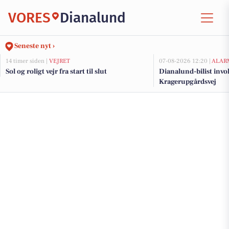
VORES
Dianalund
Seneste nyt ›
14 timer siden |
VEJRET
07-08-2026 12:20 |
ALAR
Sol og roligt vejr fra start til slut
Dianalund-bilist invo
Kragerupgårdsvej