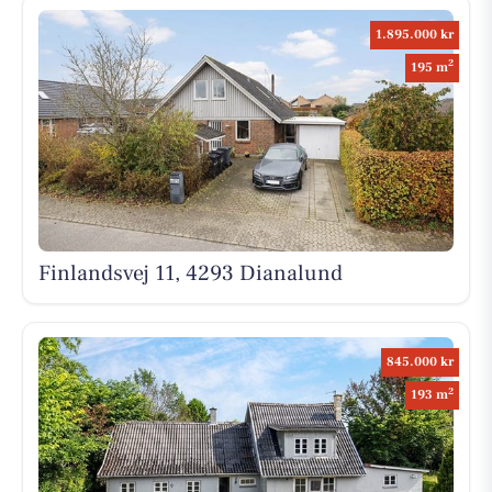
1.895.000 kr
2
195 m
Finlandsvej 11, 4293 Dianalund
845.000 kr
2
193 m