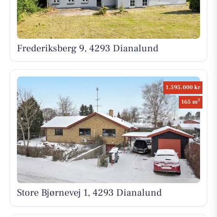
Frederiksberg 9, 4293 Dianalund
1.595.000 kr
2
165 m
Store Bjørnevej 1, 4293 Dianalund