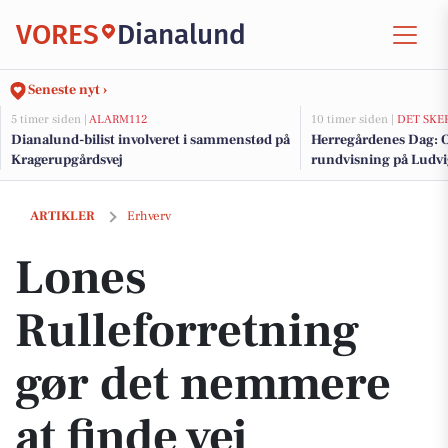
VORES
Dianalund
Seneste nyt ›
5 timer siden |
ALARM112
10 timer siden |
DET SKE
Dianalund-bilist involveret i sammenstød på
Herregårdenes Dag: O
Kragerupgårdsvej
rundvisning på Ludvi
Tersløsegaard
Lones Rulleforretning gør det nemmere at finde vej
ARTIKLER
Erhverv
Lones
Rulleforretning
gør det nemmere
at finde vej