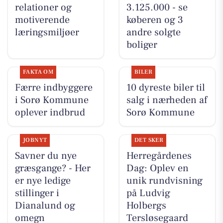
relationer og
3.125.000 - se
motiverende
køberen og 3
læringsmiljøer
andre solgte
boliger
FAKTA OM
BILER
Færre indbyggere
10 dyreste biler til
i Sorø Kommune
salg i nærheden af
oplever indbrud
Sorø Kommune
JOBNYT
DET SKER
Savner du nye
Herregårdenes
græsgange? - Her
Dag: Oplev en
er nye ledige
unik rundvisning
stillinger i
på Ludvig
Dianalund og
Holbergs
omegn
Tersløsegaard