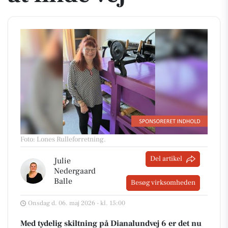
Foto: Lones Rulleforretning
.
Del artikel
Julie
Nedergaard
Balle
Besøg virksomheden
Onsdag d. 06. maj 2026 - kl. 15:00
Med tydelig skiltning på Dianalundvej 6 er det nu