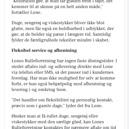
"Koldrullen gør, at man får gløden frem i tøjet, det
kommer til at skinne på en helt anden måde,"
fortæller Lone.
Duge, sengetøj og viskestykker bliver ikke blot
glatte, men får også en holdbarhed i udtrykket, der
gør, at de holder sig pæne i længere tid. Samtidig
fylder de færdigrullede tekstiler mindre i skabet.
Fleksibel service og afhentning
Lones Rulleforretning har ingen faste åbningstider. I
stedet aftales ind- og udlevering direkte med Lone
via telefon eller SMS, så det passer ind i kundernes
hverdag.
Har man ikke mulighed for selv at komme
forbi, er hun også behjælpelig med afhentning og
levering i og omkring Sorø.
"Det handler om fleksibilitet og personlig kontakt,
præcis som i gamle dage," lyder det fra Lone.
Ønsker man at få rullet duge, sengetøj eller
viskestykker med den særlige glød, kan Lones
Rulleforretning kontaktes for nærmere aftale om tid