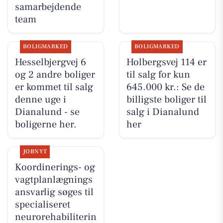
samarbejdende
team
BOLIGMARKED
BOLIGMARKED
Hesselbjergvej 6
Holbergsvej 114 er
og 2 andre boliger
til salg for kun
er kommet til salg
645.000 kr.: Se de
denne uge i
billigste boliger til
Dianalund - se
salg i Dianalund
boligerne her.
her
JOBNYT
Koordinerings- og
vagtplanlægnings
ansvarlig søges til
specialiseret
neurorehabiliterin