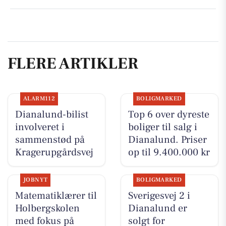
FLERE ARTIKLER
ALARM112
BOLIGMARKED
Dianalund-bilist
Top 6 over dyreste
involveret i
boliger til salg i
sammenstød på
Dianalund. Priser
Kragerupgårdsvej
op til 9.400.000 kr
JOBNYT
BOLIGMARKED
Matematiklærer til
Sverigesvej 2 i
Holbergskolen
Dianalund er
med fokus på
solgt for